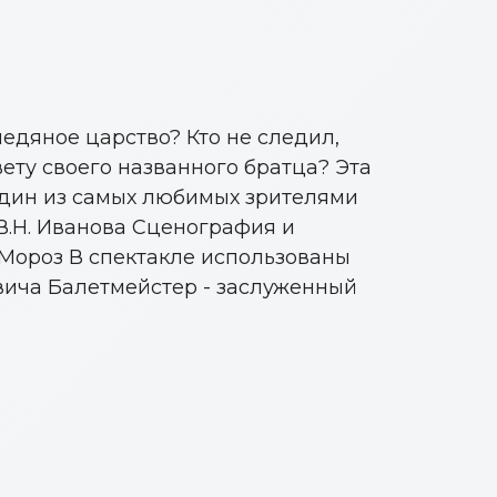
ледяное царство? Кто не следил,
ету своего названного братца? Эта
один из самых любимых зрителями
 В.Н. Иванова Сценография и
. Мороз В спектакле использованы
вича Балетмейстер - заслуженный
Алексеев
Воронов
Кузнецов
Серёгина
Шаталова
а
Кагаков Сергей
Владимир
Евгений
Жихарев Пётр
Игнатий
Мария
Варвара
ич
на
Александрович
на
Антонович
Васильевич
Сергеевич
Алексеевич
Александровна
Викторовна
ИСТ
ИСТ
ЗАСЛУЖЕННЫЙ АРТИСТ
РОССИИ
АРТИСТ
АРТИСТ
АРТИСТ
АРТИСТ
АРТИСТ
АРТИСТ