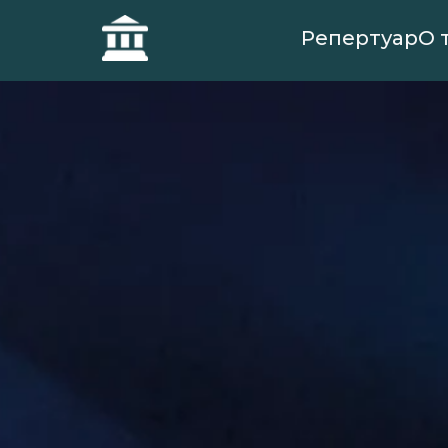
Репертуар
О 