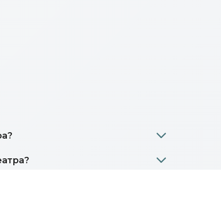
ра?
еатра?
жные объявления театра?
 возврата заказа?