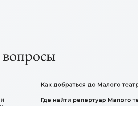
е вопросы
Как добраться до Малого теат
 и
Где найти репертуар Малого т
у
Где публикуются новости и ва
Где ознакомиться с правилами