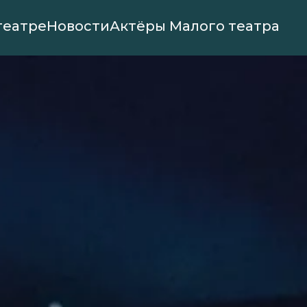
театре
Новости
Актёры Малого театра