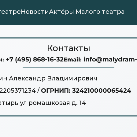
театре
Новости
Актёры Малого театра
Контакты
+7 (495) 868-16-32
info@malydram-t
н
:
Email
:
лин Александр Владимирович
2205371234 /
ОГРНИП: 324210000065424
атырь ул ромашковая д. 14