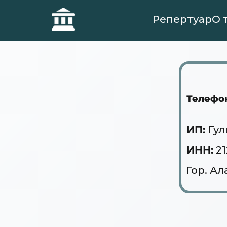
Репертуар
О 
Телефо
ИП:
Гу
ИНН:
21
Гор. Ал