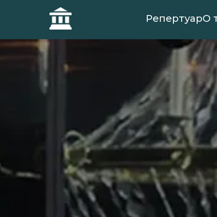
Репертуар
О 