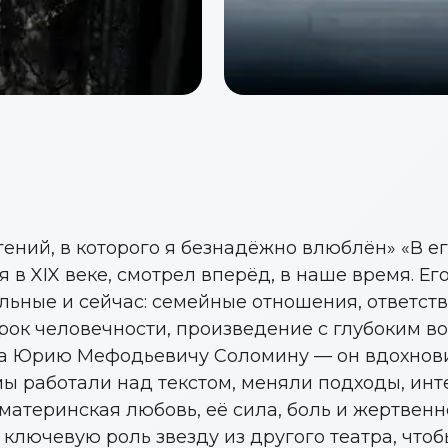
ений, в которого я безнадёжно влюблён» «В ег
 в XIX веке, смотрел вперёд, в наше время. Е
льные и сейчас: семейные отношения, ответств
урок человечности, произведение с глубоким 
а Юрию Мефодьевичу Соломину — он вдохновил
 мы работали над текстом, меняли подходы, ин
 материнская любовь, её сила, боль и жертвен
ключевую роль звезду из другого театра, чтоб