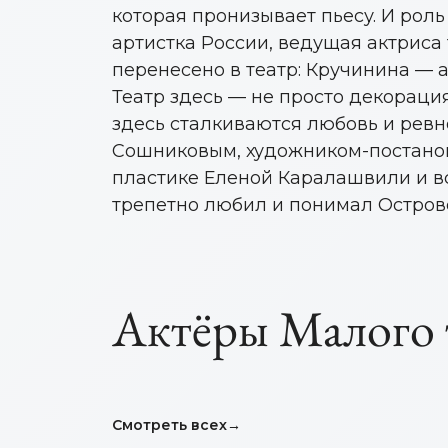
которая пронизывает пьесу. И рол
артистка России, ведущая актриса
перенесено в театр: Кручинина — а
Театр здесь — не просто декораци
здесь сталкиваются любовь и ревн
Сошниковым, художником-постано
пластике Еленой Каралашвили и вс
трепетно любил и понимал Островск
Вершинин
Дубровск
Тельпугов
Горячева
Мартьянов
Долинска
Мингазет
Александр
Ильин Юрий
Владими
Ирина
Анастасия
Михаил
Трушин Иван
Полина
Дарья
Владимирович
Борисович
Алексеев
Викторов
Алексеевна
Александрович
Романович
Владимир
Тагировн
Актёры Малого 
НАРОДНЫЙ АРТИСТ
ЗАСЛУЖЕННЫЙ АРТИСТ
НАРОДНЫЙ АР
ЗАСЛУЖЕННЫЙ
РОССИИ
РОССИИ
АРТИСТ
АРТИСТ
АРТИСТ
РОССИИ
РОССИИ
АРТИСТ
АРТИСТ
Смотреть всех
→