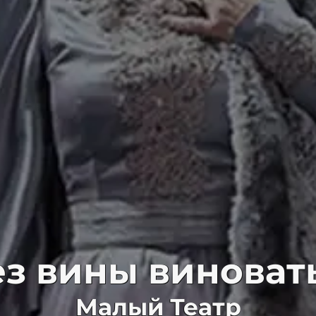
ез вины виноват
Малый Театр