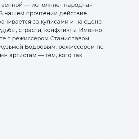
ственной — исполняет народная
. В нашем прочтении действие
ачивается за кулисами и на сцене.
удьбы, страсти, конфликты. Именно
есте с режиссёром Станиславом
Кузьмой Бодровым, режиссёром по
н артистам — тем, кого так
Видинеев
Сидякин
ий
Зыкова Юлия
Сергей
Манке Андрей
Арсений
Алексеевна
на
Иванович
Трифонович
Демидович
ИСТ
ЗАСЛУЖЕННЫЙ АРТИСТ
РОССИИ
АРТИСТ
АРТИСТ
АРТИСТ