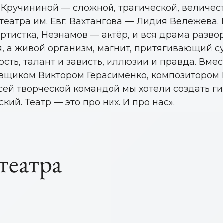
ь Кручининой — сложной, трагической, величе
 театра им. Евг. Вахтангова — Лидия Вележева
ртистка, Незнамов — актёр, и вся драма развор
я, а живой организм, магнит, притягивающий с
ость, талант и зависть, иллюзии и правда. Вм
вщиком Виктором Герасименко, композитором 
ей творческой командой мы хотели создать гим
ий. Театр — это про них. И про нас».
ий
а
Чубченко
Титаева
я
динова
Зубарев
Новосельцева
Алексеев
Князева
Путинцев
р
Андрей
Наталья
Зотов Васил
Михаил
Дарья
Владимир
Валерия
Максим
ич
на
Александрович
Александровна
Глебович
овна
а
Юрьевич
Сергеевна
Антонович
Александров
Олегович
театра
ТИСТ
 АРТИСТ
НАРОДНЫЙ АРТИСТ
ЗАСЛУЖЕННЫЙ АРТИСТ
ЗАСЛУЖЕННЫЙ АРТ
РОССИИ
РОССИИ
АРТИСТ
АРТИСТ
РОССИИ
АРТИСТ
АРТИСТ
АРТИСТ