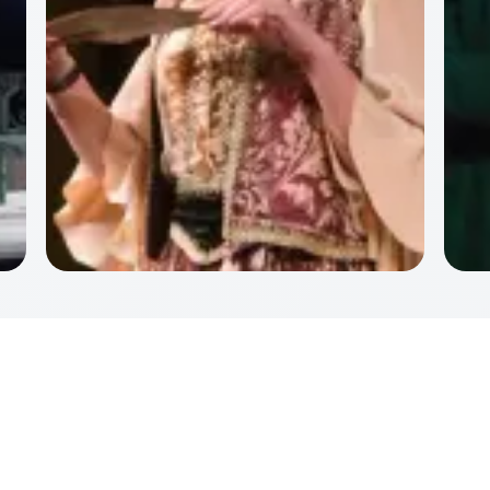
Островский в сотрудничестве с Малым театром вновь знакомит
нас с вечной и проверенной временем историей о том, что
некоторые люди наделены наивностью и добротой, словно
овечки, в то время как другие выступают в роли хищников,
опасных и коварных, как волки. Но даже самые искусные хищники
порой могут ошибаться... Пьеса "Волки и овцы" давно стала
визитной карточкой Малого театра, получив множество