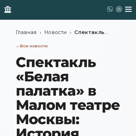
Главная
›
Новости
›
Спектакль
«Белая палатка» в Малом театре
Все новости
Москвы: История любви и долга на
фоне войны
Спектакль
«Белая
палатка» в
Малом театре
Москвы:
История