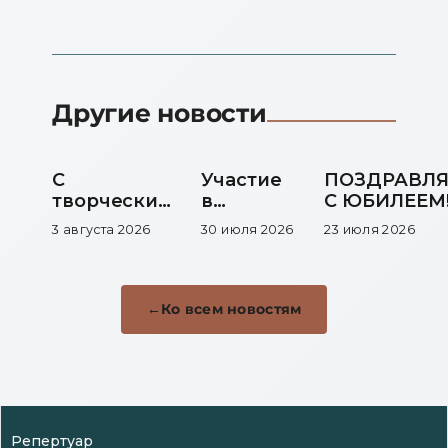
Другие новости
С
Участие
ПОЗДРАВЛ
творческим
в
С ЮБИЛЕЕМ
юбилеем!
выставке
3 августа 2026
30 июля 2026
23 июля 2026
Ко всем новостям
Репертуар