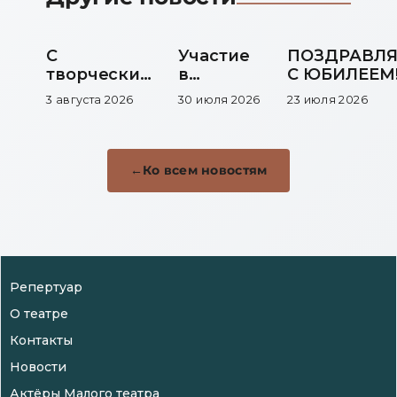
С
Участие
ПОЗДРАВЛ
творческим
в
С ЮБИЛЕЕМ
юбилеем!
выставке
3 августа 2026
30 июля 2026
23 июля 2026
Ко всем новостям
Репертуар
О театре
Контакты
Новости
Актёры Малого театра