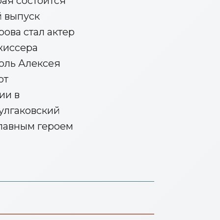
ая состоится
й выпуск
ова стал актер
ежиссера
оль Алексея
от
ии в
улгаковский
главным героем