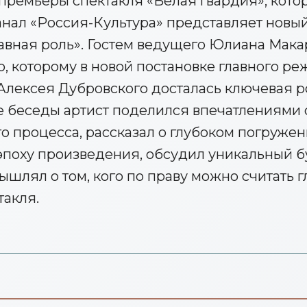
премьеры спектакля «Белая гвардия», котор
канал «Россия-Культура» представляет новы
вная роль». Гостем ведущего Юлиана Макар
, которому в новой постановке главного р
 Алексея Дубровского досталась ключевая р
е беседы артист поделился впечатлениями 
 процесса, рассказал о глубоком погружен
эпоху произведения, обсудил уникальный б
шлял о том, кого по праву можно считать 
такля.