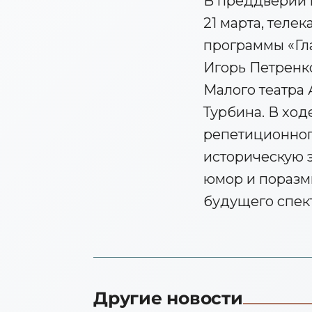
В преддверии 
21 марта, теле
программы «Гла
Игорь Петренко
Малого театра
Турбина. В ход
репетиционного
историческую 
юмор и поразмы
будущего спек
Другие новости